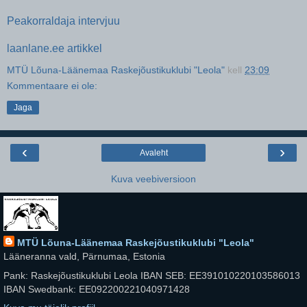
Peakorraldaja intervjuu
laanlane.ee artikkel
MTÜ Lõuna-Läänemaa Raskejõustikuklubi "Leola"
kell
23:09
Kommentaare ei ole:
Jaga
‹
›
Avaleht
Kuva veebiversioon
MTÜ Lõuna-Läänemaa Raskejõustikuklubi "Leola"
Lääneranna vald, Pärnumaa, Estonia
Pank: Raskejõustikuklubi Leola IBAN SEB: EE391010220103586013
IBAN Swedbank: EE092200221040971428