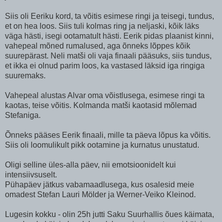
Siis oli Eeriku kord, ta võitis esimese ringi ja teisegi, tundus,
et on hea loos. Siis tuli kolmas ring ja neljaski, kõik läks
väga hästi, isegi ootamatult hästi. Eerik pidas plaanist kinni,
vahepeal mõned rumalused, aga õnneks lõppes kõik
suurepärast. Neli matši oli vaja finaali pääsuks, siis tundus,
et ikka ei olnud parim loos, ka vastased läksid iga ringiga
suuremaks.
Vahepeal alustas Alvar oma võistlusega, esimese ringi ta
kaotas, teise võitis. Kolmanda matši kaotasid mõlemad
Stefaniga.
Õnneks pääses Eerik finaali, mille ta päeva lõpus ka võitis.
Siis oli loomulikult pikk ootamine ja kurnatus unustatud.
Oligi selline üles-alla päev, nii emotsioonidelt kui
intensiivsuselt.
Pühapäev jätkus vabamaadlusega, kus osalesid meie
omadest Stefan Lauri Mölder ja Werner-Veiko Kleinod.
Lugesin kokku - olin 25h jutti Saku Suurhallis õues käimata,