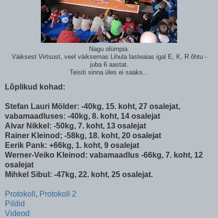
Nagu olümpia.
Väiksest Virtsust, veel väiksemas Lihula lasteaias igal E, K, R õhtu -
juba 6 aastat.
Teisiti sinna üles ei saaks...
Lõplikud kohad:
Stefan Lauri Mölder: -40kg, 15. koht, 27 osalejat,
vabamaadluses: -40kg, 8. koht, 14 osalejat
Alvar Nikkel: -50kg, 7. koht, 13 osalejat
Rainer Kleinod; -58kg, 18. koht, 20 osalejat
Eerik Pank: +66kg, 1. koht, 9 osalejat
Werner-Veiko Kleinod: vabamaadlus -66kg, 7. koht, 12
osalejat
Mihkel Sibul: -47kg, 22. koht, 25 osalejat.
Protokoll
,
Protokoll 2
Pildid
Videod