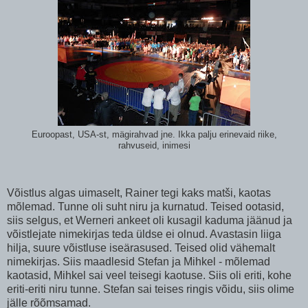
Euroopast, USA-st, mägirahvad jne. Ikka palju erinevaid riike,
rahvuseid, inimesi
Võistlus algas uimaselt, Rainer tegi kaks matši, kaotas
mõlemad. Tunne oli suht niru ja kurnatud. Teised ootasid,
siis selgus, et Werneri ankeet oli kusagil kaduma jäänud ja
võistlejate nimekirjas teda üldse ei olnud. Avastasin liiga
hilja, suure võistluse iseärasused. Teised olid vähemalt
nimekirjas. Siis maadlesid Stefan ja Mihkel - mõlemad
kaotasid, Mihkel sai veel teisegi kaotuse. Siis oli eriti, kohe
eriti-eriti niru tunne. Stefan sai teises ringis võidu, siis olime
jälle rõõmsamad.