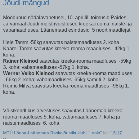
Jõudi mängud
Möödunud nädalavahetusel, 10. aprillil, toimusid Paides,
Järvamaal Jõudi meistrivõistlused kreeka-rooma, naiste- ja
vabamaadluses. Läänemaad esindasid 5 noort maadlejat.
Hele Tamm -58kg saavutas naistemaadluses 2. koha
Kaarel Tamm saavutas kreeka-rooma maadluses -42kg 1.
koha;
Rainer Kleinod
saavutas kreeka-rooma maadluses -59kg
3. koha; vabamaadluses -57kg 1. koha.
Werner Veiko Kleinod
saavutas kreeka-rooma maadluses
-66kg 2. koha; vabamaadluses -65kg samuti 2. koha.
Reimo Milva saavutas kreeka-rooma maadluses -98kg 1.
koha.
Võistkondlikus arvestuses saavutas Läänemaa kreeka-
rooma maadluses 5. koha, vabamaadluses 7. koha ja
naistemaadluses 6. koha.
MTÜ Lõuna-Läänemaa Raskejõustikuklubi "Leola"
kell
15:17