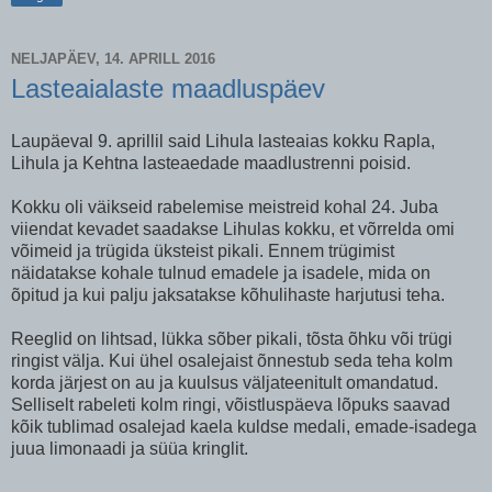
NELJAPÄEV, 14. APRILL 2016
Lasteaialaste maadluspäev
Laupäeval 9. aprillil said Lihula lasteaias kokku Rapla,
Lihula ja Kehtna lasteaedade maadlustrenni poisid.
Kokku oli väikseid rabelemise meistreid kohal 24. Juba
viiendat kevadet saadakse Lihulas kokku, et võrrelda omi
võimeid ja trügida üksteist pikali. Ennem trügimist
näidatakse kohale tulnud emadele ja isadele, mida on
õpitud ja kui palju jaksatakse kõhulihaste harjutusi teha.
Reeglid on lihtsad, lükka sõber pikali, tõsta õhku või trügi
ringist välja. Kui ühel osalejaist õnnestub seda teha kolm
korda järjest on au ja kuulsus väljateenitult omandatud.
Selliselt rabeleti kolm ringi, võistluspäeva lõpuks saavad
kõik tublimad osalejad kaela kuldse medali, emade-isadega
juua limonaadi ja süüa kringlit.