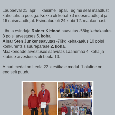
Laupäeval 23. aprillil käisime Tapal. Tegime seal maadlust
kahe Lihula poisiga. Kokku oli kohal 73 meesmaadlejat ja
16 naismaadlejat. Esindatud oli 24 klubi 12. maakonnast.
Lihula esindaja
Rainer Kleinod
saavutas -58kg kehakaalus
8 poisi arvestuses
5. koha
.
Ainar Sten Junker
saavutas -76kg kehakaalus 10 poisi
konkurentsis suurepärase
2. koha
.
Maakondade arvestuses saavutas Läänemaa 4. koha ja
klubide arvestuses oli Leola 13.
Ainari medal on Leola 22. eestikate medal. 1 oluline on
endiselt puudu...