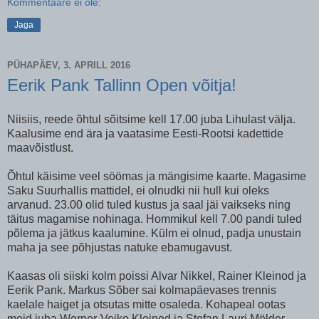
Kommentaare ei ole:
Jaga
PÜHAPÄEV, 3. APRILL 2016
Eerik Pank Tallinn Open võitja!
Niisiis, reede õhtul sõitsime kell 17.00 juba Lihulast välja.
Kaalusime end ära ja vaatasime Eesti-Rootsi kadettide
maavõistlust.
Õhtul käisime veel söömas ja mängisime kaarte. Magasime
Saku Suurhallis mattidel, ei olnudki nii hull kui oleks
arvanud. 23.00 olid tuled kustus ja saal jäi vaikseks ning
täitus magamise nohinaga. Hommikul kell 7.00 pandi tuled
põlema ja jätkus kaalumine. Külm ei olnud, padja unustain
maha ja see põhjustas natuke ebamugavust.
Kaasas oli siiski kolm poissi Alvar Nikkel, Rainer Kleinod ja
Eerik Pank. Markus Sõber sai kolmapäevases trennis
kaelale haiget ja otsutas mitte osaleda. Kohapeal ootas
meid juba Werner-Veiko Kleinod ja Stefan Lauri Mölder,