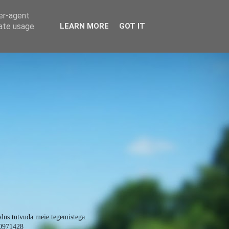
ser-agent
rate usage
LEARN MORE
GOT IT
alus tutvuda meie tegemistega.
0971428