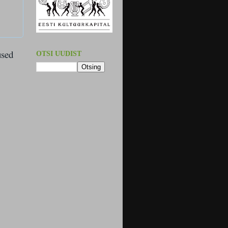
used
OTSI UUDIST