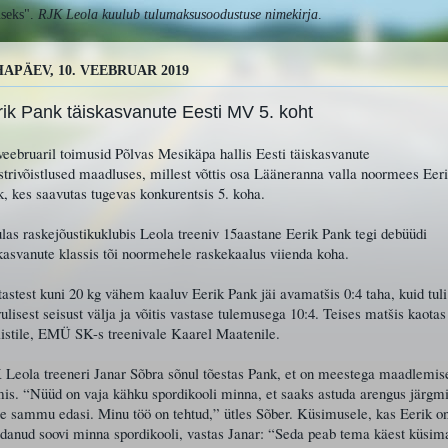
useks".
RJK Leola
kuulub tulumaksusoodustuse nimekirja
.
APÄEV, 10. VEEBRUAR 2019
ik Pank täiskasvanute Eesti MV 5. koht
veebruaril toimusid Põlvas Mesikäpa hallis Eesti täiskasvanute
trivõistlused maadluses, millest võttis osa Lääneranna valla noormees Eer
, kes saavutas tugevas konkurentsis 5. koha.
las raskejõustikuklubis Leola treeniv 15aastane Eerik Pank tegi debüüdi
kasvanute klassis tõi noormehele raskekaalus viienda koha.
astest kuni 20 kg vähem kaaluv Eerik Pank jäi avamatšis 0:4 taha, kuid tuli
ulisest seisust välja ja võitis vastase tulemusega 10:4. Teises matšis kaotas
listile, EMÜ SK-s treenivale Kaarel Maatenile.
 Leola treeneri Janar Sõbra sõnul tõestas Pank, et on meestega maadlemis
is. “Nüüd on vaja kähku spordikooli minna, et saaks astuda arengus järgm
e sammu edasi. Minu töö on tehtud,” ütles Sõber. Küsimusele, kas Eerik o
danud soovi minna spordikooli, vastas Janar: “Seda peab tema käest küsim