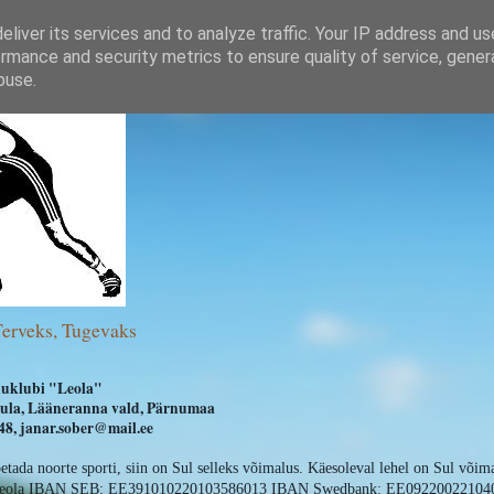
liver its services and to analyze traffic. Your IP address and u
rmance and security metrics to ensure quality of service, gene
buse.
Terveks, Tugevaks
uklubi "Leola"
ihula, Lääneranna vald, Pärnumaa
8, janar.sober@mail.ee
oetada noorte sporti, siin on Sul selleks võimalus. Käesoleval lehel on Sul võim
 Leola IBAN SEB: EE391010220103586013 IBAN Swedbank: EE09220022104