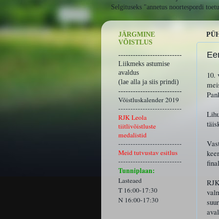
Selgituseks "annetus noortespordi toet
JÄRGMINE
PÜH
VÕISTLUS
Eer
--------------------------
Liikmeks astumise
avaldus
10. 
(lae alla ja siis prindi)
meis
--------------------------
Pank
Võistluskalender 2019
--------------------------
Lihu
RJK Leola
täis
tiitlivõistluste
medalistid
Vast
--------------------------
Meid tutvustav esitlus
keer
--------------------------
fina
Tunniplaan:
Lasteaed
RJK
T 16:00-17:30
valm
N 16:00-17:30
suur
aval