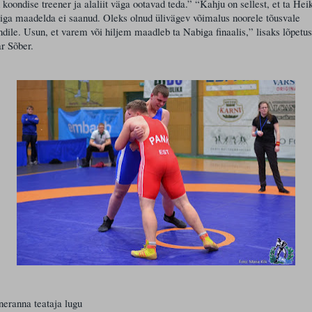
 koondise treener ja alaliit väga ootavad teda.” “Kahju on sellest, et ta Hei
ga maadelda ei saanud. Oleks olnud ülivägev võimalus noorele tõusvale
ndile. Usun, et varem või hiljem maadleb ta Nabiga finaalis,” lisaks lõpetu
r Sõber.
eranna teataja lugu