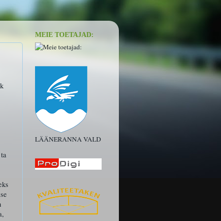
MEIE TOETAJAD:
ik
LÄÄNERANNA VALD
 ta
eks
ise
n
a,