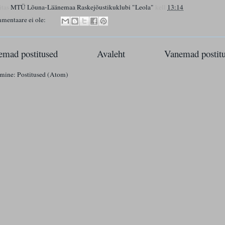
itas
MTÜ Lõuna-Läänemaa Raskejõustikuklubi "Leola"
kell
13:14
mentaare ei ole:
mad postitused
Avaleht
Vanemad postit
imine:
Postitused (Atom)