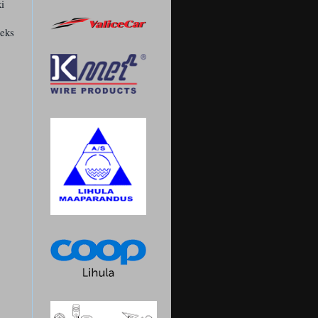
ki
seks