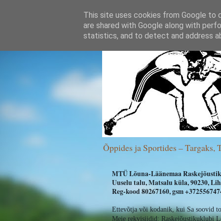
This site uses cookies from Google to de
are shared with Google along with perfo
statistics, and to detect and address a
Õppides ja Sportides – Targaks, 
MTÜ Lõuna-Läänemaa Raskejõustik
Uuselu talu, Matsalu küla, 90230, L
Reg-kood 80267160, gsm +3725567474
Ettevõtja või kodanik, kui Sa soovid t
Meie rekvisiidid:
Raskejõustikuklubi