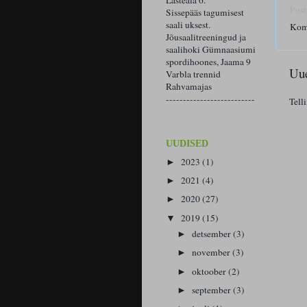
Lasteaia 6.
Post
Sissepääs tagumisest
saali uksest.
Kom
Jõusaalitreeningud ja
saalihoki Gümnaasiumi
spordihoones, Jaama 9
Uue
Varbla trennid
Rahvamajas
--------------------------
Tell
UUDISED
2023
(1)
►
2021
(4)
►
2020
(27)
►
2019
(15)
▼
detsember
(3)
►
november
(3)
►
oktoober
(2)
►
september
(3)
►