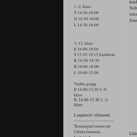
kuid
1.-2. klass
Nabi
T 14:30-16:00
tale
N 14:30-16:00
Jana
L 14:30-16:00
3.-12. klass
E 16:00-18:00
T 17:45-19.15 Saalihoki
K 16:30-18:30
R 16:00-18:00
L 10:00-12:00
Varbla grupp
E 14:00-15:30 5.-9.
klass
K
14:00-15:30 1.-5.
klass
Laupäeviti võistused.
--------------------------
Treeningud toimuvad
Lihula lasteaias,
Lään