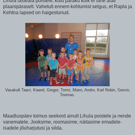
Lihula lasteaia poistele, kuid paraku kõik ei lähe alati
plaanipäraselt. Vahetult ennem kohtumist selgus, et Rapla ja
Kehtna lapsed on haigestunud.
Vasakult Taavi, Kaarel, Gregor, Tormi, Mairo, Andro, Karl Robin, Gervin,
Toomas.
Maadluspäev toimus seekord ainult Lihula poistele ja nende
vanematele. Jooksime, roomasime, näitasime emadele-
isadele jõuharjutusi ja silda.