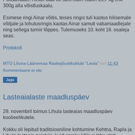
300g alla võistluskaalu.
Esimese ringi Ainar võitis, teises ringis tuli kaotus hilisemale
võitjale ja lohutusringis kaotas Ainar samuti vabamaadlejale
ning sellega turniir lõppes. Tulemuseks 10. koht 16. osaleja
seas.
Protokoll
MTÜ Lõuna-Läänemaa Raskejõustikuklubi "Leola"
kell
11:43
Kommentaare ei ole:
Jaga
Lasteaialaste maadluspäev
29. novembril toimus Lihula lasteaias maadluspäev
koolieelikutele.
Kokku oli lepitud traditsiooniline kohtumine Kehtna, Rapla ja