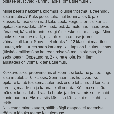
õpilase arust vaid ka minu jaoks "oma tulemuse".
Millal peaks hakkama koormusi oluliselt tõstma ja treeningu
sisu muutma? Kaks poissi tulid mul trenni alles 6. ja 7.
klassis, tänaseks on nad kaks Leola kõige tulemuslikumat
õpilast kui vaadata EMV medaleid. Ja mõlemad maadlevad
tänaseni, käivad trennis ikkagi üle keskmise hea isuga. Minu
jaoks see on eesmärk, et ta oleks maadluse juures
võimalikult kaua. Soovin, et oldaks 1.-12 klassini maadluse
juures, minu juures saab kauemgi kui laps on Lihulas, linnas
(ükskõik millises) on ka treenimise võimalus olemas, ka
seda toetan. Õppetund nr. 2 - kiiret ei ole, ka hiljem
alustades on võimalik teha tulemus.
Kokkuvõtteks, proovime nii, et koormusi tõstame ja treeningu
sisu muutub 5.-6. klassis. Senimaani las hullavad. Kui
õpilane tahab tõsisemat tulemust, ei ole teha muud kui käia
trennis, maadelda ja kannatlikult oodata. Küll ma selle ära
märkan kui sa tahad saada heaks ja oled valmis suuremaid
konte purema. Eks ma siis küsin su käest, kui mul kahtlus
tekib.
Nii kestan mina kauem, säilib kõigil osapooltel tegemise
rõõm ja lõpuks teeme ka tulemuse.