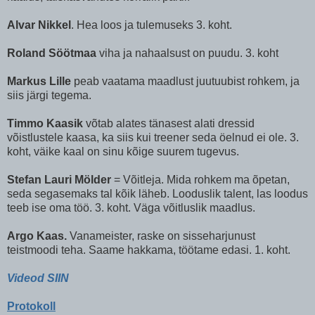
Alvar Nikkel
. Hea loos ja tulemuseks 3. koht.
Roland Söötmaa
viha ja nahaalsust on puudu. 3. koht
Markus Lille
peab vaatama maadlust juutuubist rohkem, ja
siis järgi tegema.
Timmo Kaasik
võtab alates tänasest alati dressid
võistlustele kaasa, ka siis kui treener seda öelnud ei ole. 3.
koht, väike kaal on sinu kõige suurem tugevus.
Stefan Lauri Mölder
= Võitleja. Mida rohkem ma õpetan,
seda segasemaks tal kõik läheb. Looduslik talent, las loodus
teeb ise oma töö. 3. koht. Väga võitluslik maadlus.
Argo Kaas.
Vanameister, raske on sisseharjunust
teistmoodi teha. Saame hakkama, töötame edasi. 1. koht.
Videod SIIN
Protokoll