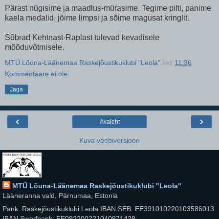
Pärast nügisime ja maadlus-mürasime. Tegime pilti, panime
kaela medalid, jõime limpsi ja sõime magusat kringlit.
Sõbrad Kehtnast-Raplast tulevad kevadisele
mõõduvõtmisele.
MTÜ Lõuna-Läänemaa Raskejõustikuklubi "Leola"
kell
11:36
Kommentaare ei ole:
Jaga
‹
›
Avaleht
Kuva veebiversioon
MTÜ Lõuna-Läänemaa Raskejõustikuklubi "Leola"
Lääneranna vald, Pärnumaa, Estonia
Pank: Raskejõustikuklubi Leola IBAN SEB: EE391010220103586013
IBAN Swedbank: EE092200221040971428