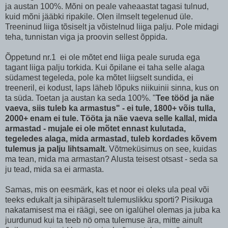
ja austan 100%. Mõni on peale vaheaastat tagasi tulnud,
kuid mõni jääbki ripakile. Olen ilmselt tegelenud üle.
Treeninud liiga tõsiselt ja võistelnud liiga palju. Pole midagi
teha, tunnistan viga ja proovin sellest õppida.
Õppetund nr.1 ei ole mõtet end liiga peale suruda ega
tagant liiga palju torkida. Kui õpilane ei taha selle alaga
südamest tegeleda, pole ka mõtet liigselt sundida, ei
treeneril, ei kodust, laps läheb lõpuks niikuinii sinna, kus on
ta süda. Toetan ja austan ka seda 100%. "
Tee tööd ja näe
vaeva, siis tuleb ka armastus" - ei tule, 1800+ võis tulla,
2000+ enam ei tule. Tööta ja näe vaeva selle kallal, mida
armastad - mujale ei ole mõtet ennast kulutada,
tegeledes alaga, mida armastad, tuleb kordades kõvem
tulemus ja palju lihtsamalt.
Võtmeküsimus on see, kuidas
ma tean, mida ma armastan? Alusta teisest otsast - seda sa
ju tead, mida sa ei armasta.
Samas, mis on eesmärk, kas et noor ei oleks ula peal või
teeks edukalt ja sihipäraselt tulemuslikku sporti? Pisikuga
nakatamisest ma ei räägi, see on igalühel olemas ja juba ka
juurdunud kui ta teeb nö oma tulemuse ära, mitte ainult