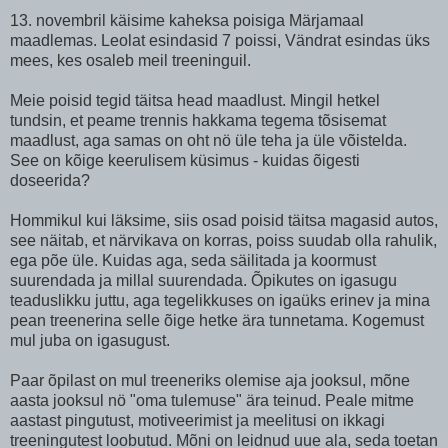
13. novembril käisime kaheksa poisiga Märjamaal
maadlemas. Leolat esindasid 7 poissi, Vändrat esindas üks
mees, kes osaleb meil treeninguil.
Meie poisid tegid täitsa head maadlust. Mingil hetkel
tundsin, et peame trennis hakkama tegema tõsisemat
maadlust, aga samas on oht nö üle teha ja üle võistelda.
See on kõige keerulisem küsimus - kuidas õigesti
doseerida?
Hommikul kui läksime, siis osad poisid täitsa magasid autos,
see näitab, et närvikava on korras, poiss suudab olla rahulik,
ega põe üle. Kuidas aga, seda säilitada ja koormust
suurendada ja millal suurendada. Õpikutes on igasugu
teaduslikku juttu, aga tegelikkuses on igaüks erinev ja mina
pean treenerina selle õige hetke ära tunnetama. Kogemust
mul juba on igasugust.
Paar õpilast on mul treeneriks olemise aja jooksul, mõne
aasta jooksul nö "oma tulemuse" ära teinud. Peale mitme
aastast pingutust, motiveerimist ja meelitusi on ikkagi
treeningutest loobutud. Mõni on leidnud uue ala, seda toetan