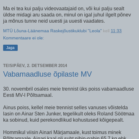
Ma ei tea kui palju videovaatajaid on, või kui palju sealt
üldse midagi aru saada on, minul on igal juhul ilgelt põnev
ja mõnus tunne neid uuesti ja uuesti vaadates.
MTÜ Lõuna-Läänemaa Raskejõustikuklubi "Leola"
kell
11:33
Kommentaare ei ole:
Jaga
TEISIPÄEV, 2. DETSEMBER 2014
Vabamaadluse õpilaste MV
30. novembril osales meie trennist üks poiss vabamaadluse
Eesti MV-l Põltsamaal.
Ainus poiss, kellel meie trennist selles vanuses võistelda
lasin on Ainar Sten Junker, tegelikult oleks Roland Söötmaa
ka sobinud, kuid perekondlikud kohustused kõigepealt.
Hommikul viisin Ainari Märjamaale, kust toimus minek
Põltsamaale. Ainari kaal oli suht nibin-nabin 65,7 kg ehk