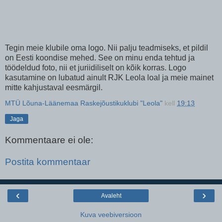
Tegin meie klubile oma logo. Nii palju teadmiseks, et pildil
on Eesti koondise mehed. See on minu enda tehtud ja
töödeldud foto, nii et juriidiliselt on kõik korras. Logo
kasutamine on lubatud ainult RJK Leola loal ja meie mainet
mitte kahjustaval eesmärgil.
MTÜ Lõuna-Läänemaa Raskejõustikuklubi "Leola"
kell
19:13
Jaga
Kommentaare ei ole:
Postita kommentaar
‹
›
Avaleht
Kuva veebiversioon