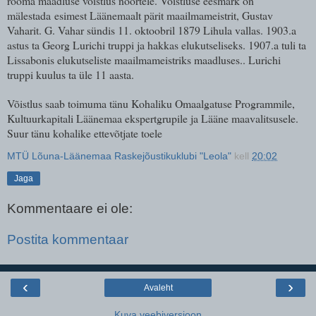
rooma maadluse võistlus noortele. Võistluse eesmärk on
mälestada
esimest Läänemaalt pärit maailmameistrit, Gustav
Vaharit. G. Vahar sündis 11. oktoobril 1879 Lihula vallas. 1903.a
astus ta Georg Lurichi truppi ja hakkas elukutseliseks. 1907.a tuli ta
Lissabonis elukutseliste maailmameistriks maadluses.. Lurichi
truppi kuulus ta üle 11 aasta.
Võistlus saab toimuma tänu Kohaliku Omaalgatuse Programmile,
Kultuurkapitali Läänemaa ekspertgrupile ja Lääne maavalitsusele.
Suur tänu kohalike ettevõtjate toele
MTÜ Lõuna-Läänemaa Raskejõustikuklubi "Leola"
kell
20:02
Jaga
Kommentaare ei ole:
Postita kommentaar
‹
›
Avaleht
Kuva veebiversioon