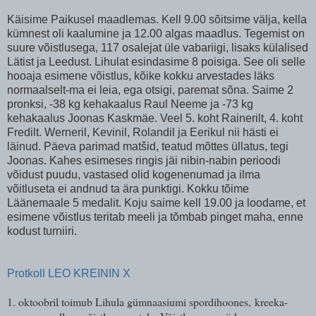
Käisime Paikusel maadlemas. Kell 9.00 sõitsime välja, kella
kümnest oli kaalumine ja 12.00 algas maadlus. Tegemist on
suure võistlusega, 117 osalejat üle vabariigi, lisaks külalised
Lätist ja Leedust. Lihulat esindasime 8 poisiga. See oli selle
hooaja esimene võistlus, kõike kokku arvestades läks
normaalselt-ma ei leia, ega otsigi, paremat sõna. Saime 2
pronksi, -38 kg kehakaalus Raul Neeme ja -73 kg
kehakaalus Joonas Kaskmäe. Veel 5. koht Rainerilt, 4. koht
Fredilt. Werneril, Kevinil, Rolandil ja Eerikul nii hästi ei
läinud. Päeva parimad matšid, teatud mõttes üllatus, tegi
Joonas. Kahes esimeses ringis jäi nibin-nabin perioodi
võidust puudu, vastased olid kogenenumad ja ilma
võitluseta ei andnud ta ära punktigi. Kokku tõime
Läänemaale 5 medalit. Koju saime kell 19.00 ja loodame, et
esimene võistlus teritab meeli ja tõmbab pinget maha, enne
kodust turniiri.
Protkoll LEO KREININ X
1. oktoobril toimub Lihula gümnaasiumi spordihoones, kreeka-