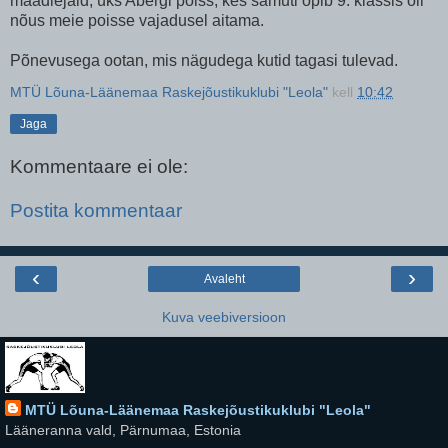
maadlejaid, üks Abergi poiss, kes samuti õpib 9. klassis oli
nõus meie poisse vajadusel aitama.
Põnevusega ootan, mis nägudega kutid tagasi tulevad.
MTÜ Lõuna-Läänemaa Raskejõustikuklubi "Leola"
kell
10:42
Jaga
Kommentaare ei ole:
Postita kommentaar
‹
›
Avaleht
Kuva veebiversioon
MTÜ Lõuna-Läänemaa Raskejõustikuklubi "Leola"
Lääneranna vald, Pärnumaa, Estonia