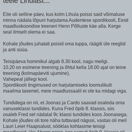
teele Lihulast...
Eile oli selline päev, kus kolm Lihula poissi said võimaluse
minna nädala lõpuni harjutama Audentese spordikooli, Eesti
maadluskoondise treeneri Henn Põlluste käe alla. Kerge
seal ilmselt olema ei saa.
Kohale jõudes juhatati poisid oma tuppa, räägiti üle reeglid
ja anti süüa.
Teisipäeva hommikul algab 8.30 kool, nagu meilgi.
10.20 on esimene treening ja õhtul kella 18.00 ajal on teine
treening (kolmapäeviti ujumine).
Vahepeal jällegi kool.
Spordikooli tingimused on harjutamiseks loomulikult
maailma tasemel, meie maadlussaalil ei ole ka midagi viga.
Tundidega on nii, et Joonas ja Cardo saavad osaleda oma
vanuseklassi tundides. Kuna Fred õpib 8. klassis, siis
osaleb Fred sel nädalal 9c klassi tundides koos Joonasega.
Kohale jõudes oli tore näha tuttavaid nägusi, vastas oli meil
Lauri Leier Haapsalust, sööklas kohtasime teisigi