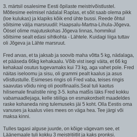
3. märtsil osalesime Eesti õpilaste meistrivõistlustel.
Mõtlesime eelmisel nädalal Raplas, et sõit saab olema pikk
(loe kulukas) ja klapiks kõik end ühte bussi. Reede õhtul
sõitsime välja marsruudil: Haapsalu-Martna-Lihula-Jõgeva.
Öösel olime majutuskohas Jõgeva linnas, hommikul
sõitsime sealt edasi sihtkohta - Lähtele. Kuidagi liiga tuttav
oli Jõgeva ja Lähte marsruut.
Fred arvas, et ta jaksab ja soovib maha võtta 5 kg, nädalaga,
et pääseda 66kg kehakaalu. Võib vist isegi väita, et 66 kg
kehakaal osutus tugevamaks kui 73 kg, aga vahet pole. Fred
näitas iseloomu ja sisu, oli grammi pealt kaalus ja asus
võistlustulle. Esimeses ringis oli Fred vaba, teises ringis
saavutas võidu ning oli poolfinaalis.Seal tuli kaotus
hilisemale finalistile ning 3-5. koha matšis läks Fred kokku
vabamaadlejaga, kelle stiiliga on esmakordselt maadeldes
raske kohaneda ning tulemuseks jäi 5 koht. Olla Eestis oma
vanuses ja kaalus viies mees on väga hea. Tee järgi või
maksa kinni.
Tulles tagasi alguse juurde, on kõige vägevam see, et
Läänemaale tuli kokku 3 meistritiitlit ja kaks pronksi.