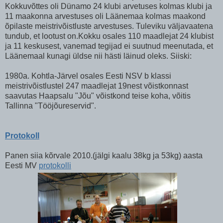
Kokkuvõttes oli Dünamo 24 klubi arvetuses kolmas klubi ja
11 maakonna arvestuses oli Läänemaa kolmas maakond
õpilaste meistrivõistluste arvestuses. Tuleviku väljavaatena
tundub, et lootust on.Kokku osales 110 maadlejat 24 klubist
ja 11 keskusest, vanemad tegijad ei suutnud meenutada, et
Läänemaal kunagi üldse nii hästi läinud oleks. Siiski:
1980a. Kohtla-Järvel osales Eesti NSV b klassi
meistrivõistlustel 247 maadlejat 19nest võistkonnast
saavutas Haapsalu "Jõu" võistkond teise koha, võitis
Tallinna "Tööjõureservid".
Protokoll
Panen siia kõrvale 2010.(jälgi kaalu 38kg ja 53kg) aasta
Eesti MV
protokolli