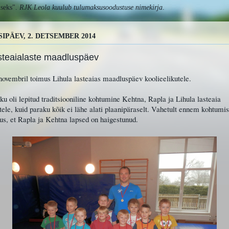
useks".
RJK Leola
kuulub tulumaksusoodustuse nimekirja
.
SIPÄEV, 2. DETSEMBER 2014
steaialaste maadluspäev
novembril toimus Lihula lasteaias maadluspäev koolieelikutele.
u oli lepitud traditsiooniline kohtumine Kehtna, Rapla ja Lihula lasteaia
tele, kuid paraku kõik ei lähe alati plaanipäraselt. Vahetult ennem kohtumis
us, et Rapla ja Kehtna lapsed on haigestunud.