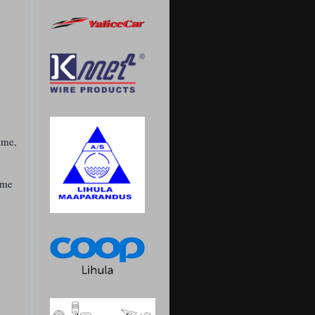
ime,
ime