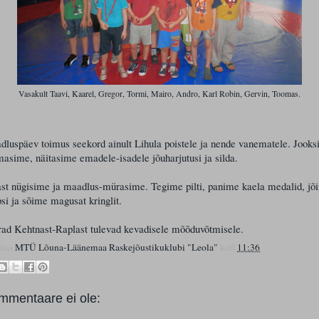
Vasakult Taavi, Kaarel, Gregor, Tormi, Mairo, Andro, Karl Robin, Gervin, Toomas.
luspäev toimus seekord ainult Lihula poistele ja nende vanematele. Jooks
asime, näitasime emadele-isadele jõuharjutusi ja silda.
ast nügisime ja maadlus-mürasime. Tegime pilti, panime kaela medalid, jõ
si ja sõime magusat kringlit.
rad Kehtnast-Raplast tulevad kevadisele mõõduvõtmisele.
itas
MTÜ Lõuna-Läänemaa Raskejõustikuklubi "Leola"
kell
11:36
mmentaare ei ole: