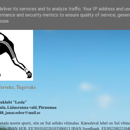
liver its services and to analyze traffic. Your IP address and u
rmance and security metrics to ensure quality of service, gene
buse.
Terveks, Tugevaks
uklubi "Leola"
ihula, Lääneranna vald, Pärnumaa
8, janar.sober@mail.ee
oetada noorte sporti, siin on Sul selleks võimalus. Käesoleval lehel on Sul võim
 Leola IBAN SEB: EE391010220103586013 IBAN Swedbank: EE09220022104