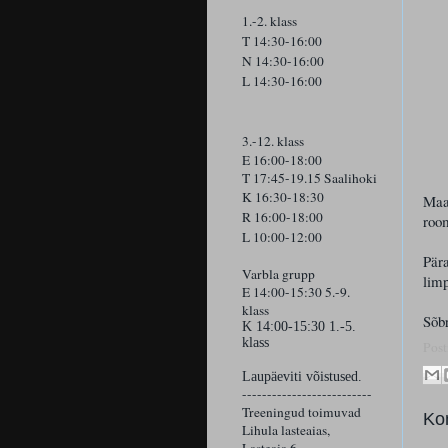
1.-2. klass
T 14:30-16:00
N 14:30-16:00
L 14:30-16:00
3.-12. klass
E 16:00-18:00
T 17:45-19.15 Saalihoki
K 16:30-18:30
Maad
R 16:00-18:00
room
L 10:00-12:00
Pär
Varbla grupp
limp
E 14:00-15:30 5.-9.
klass
Sõb
K
14:00-15:30 1.-5.
klass
Post
Laupäeviti võistused.
--------------------------
Treeningud toimuvad
Ko
Lihula lasteaias,