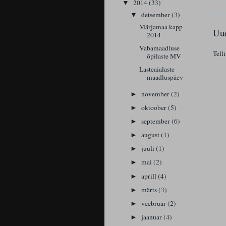
2014
(33)
▼
detsember
(3)
▼
Märjamaa kapp
Uue
2014
Vabamaadluse
Tell
õpilaste MV
Lasteaialaste
maadluspäev
november
(2)
►
oktoober
(5)
►
september
(6)
►
august
(1)
►
juuli
(1)
►
mai
(2)
►
aprill
(4)
►
märts
(3)
►
veebruar
(2)
►
jaanuar
(4)
►