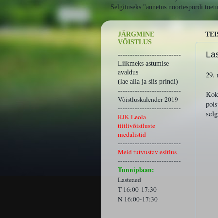
Selgituseks "annetus noortespordi toet
JÄRGMINE
TEI
VÕISTLUS
La
--------------------------
Liikmeks astumise
avaldus
29. 
(lae alla ja siis prindi)
--------------------------
Kokk
Võistluskalender 2019
pois
--------------------------
selg
RJK Leola
tiitlivõistluste
medalistid
--------------------------
Meid tutvustav esitlus
--------------------------
Tunniplaan:
Lasteaed
T 16:00-17:30
N 16:00-17:30