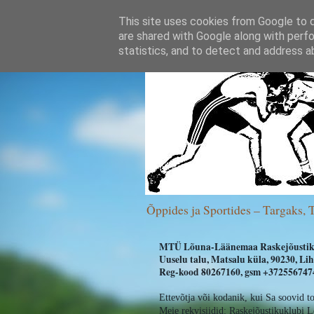
This site uses cookies from Google to de
are shared with Google along with perfo
statistics, and to detect and address a
Õppides ja Sportides – Targaks, 
MTÜ Lõuna-Läänemaa Raskejõustik
Uuselu talu, Matsalu küla, 90230, L
Reg-kood 80267160, gsm +3725567474
Ettevõtja või kodanik, kui Sa soovid t
Meie rekvisiidid:
Raskejõustikuklubi