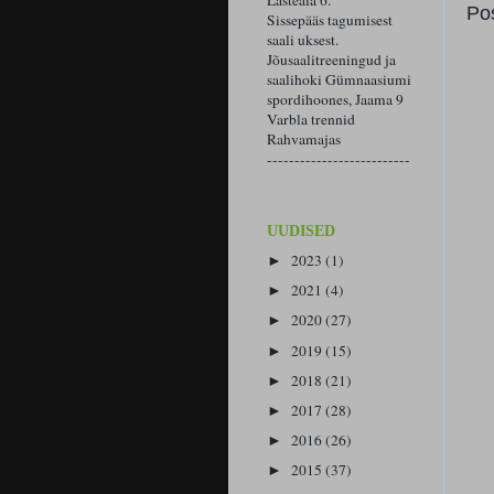
Lasteaia 6.
Po
Sissepääs tagumisest
saali uksest.
Jõusaalitreeningud ja
saalihoki Gümnaasiumi
spordihoones, Jaama 9
Varbla trennid
Rahvamajas
--------------------------
UUDISED
2023
(1)
►
2021
(4)
►
2020
(27)
►
2019
(15)
►
2018
(21)
►
2017
(28)
►
2016
(26)
►
2015
(37)
►