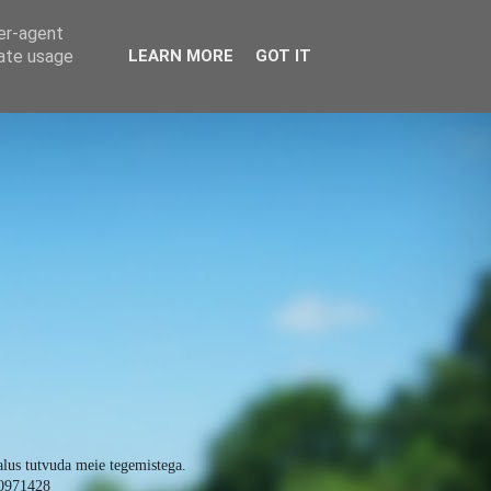
ser-agent
rate usage
LEARN MORE
GOT IT
alus tutvuda meie tegemistega.
0971428