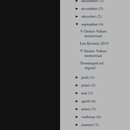
detsember
(3)
►
november
(5)
►
oktoober
(2)
►
september
(4)
▼
V Gustav Vahari
memoriaal
Leo Kreinin 2015
V Gustav Vahari
memoriaal
Treeningud sel
sügisel
juuli
(2)
►
juuni
(2)
►
mai
(3)
►
aprill
(6)
►
märts
(5)
►
veebruar
(4)
►
jaanuar
(1)
►