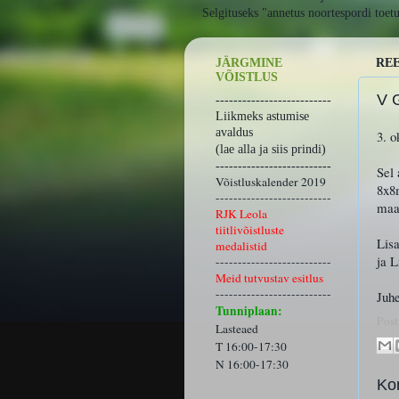
Selgituseks "annetus noortespordi toet
JÄRGMINE
REE
VÕISTLUS
V 
--------------------------
Liikmeks astumise
avaldus
3. 
(lae alla ja siis prindi)
--------------------------
Sel 
Võistluskalender 2019
8x8m
--------------------------
maad
RJK Leola
tiitlivõistluste
Lisa
medalistid
ja L
--------------------------
Meid tutvustav esitlus
--------------------------
Juh
Tunniplaan:
Post
Lasteaed
T 16:00-17:30
N 16:00-17:30
Ko