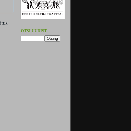
itus
OTSI UUDIST