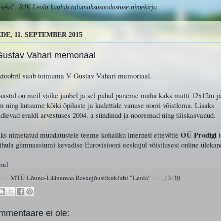
useks".
RJK Leola
kuulub tulumaksusoodustuse nimekirja
.
DE, 11. SEPTEMBER 2015
Gustav Vahari memoriaal
oktoobril saab toimuma V Gustav Vahari memoriaal.
aastal on meil väike juubel ja sel puhul paneme maha kaks matti 12x12m j
 ning kutsume kõiki õpilaste ja kadettide vanuse noori võistlema. Lisaks
levad eraldi arvestuses 2004. a sündinud ja nooremad ning täiskasvanud.
OÜ Prodigi
ks nimetatud muudatustele teeme kohaliku interneti ettevõtte
t
ihula gümnaasiumi kevadise Eurovisiooni eeskujul võistlusest online ülekan
end
itas
MTÜ Lõuna-Läänemaa Raskejõustikuklubi "Leola"
kell
13:30
mmentaare ei ole: