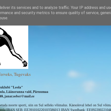
liver its services and to analyze traffic. Your IP address and u
rmance and security metrics to ensure quality of service, gene
buse.
Terveks, Tugevaks
uklubi "Leola"
ihula, Lääneranna vald, Pärnumaa
8, janar.sober@mail.ee
oetada noorte sporti, siin on Sul selleks võimalus. Käesoleval lehel on Sul võim
 Leola IBAN SEB: EE391010220103586013 IBAN Swedbank: EE09220022104