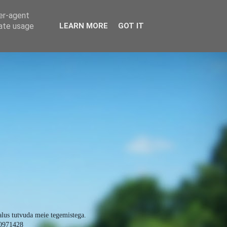
ser-agent
rate usage
LEARN MORE
GOT IT
alus tutvuda meie tegemistega.
0971428