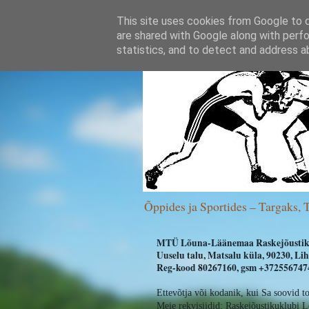
This site uses cookies from Google to de
are shared with Google along with perfo
statistics, and to detect and address a
Õppides ja Sportides – Targaks, 
MTÜ Lõuna-Läänemaa Raskejõustik
Uuselu talu, Matsalu küla, 90230, L
Reg-kood 80267160, gsm +3725567474
Ettevõtja või kodanik, kui Sa soovid t
Meie rekvisiidid:
Raskejõustikuklubi