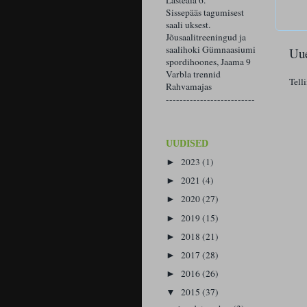
Lasteaia 6.
Sissepääs tagumisest
saali uksest.
Jõusaalitreeningud ja
saalihoki Gümnaasiumi
Uue
spordihoones, Jaama 9
Varbla trennid
Tell
Rahvamajas
--------------------------
UUDISED
2023
(1)
►
2021
(4)
►
2020
(27)
►
2019
(15)
►
2018
(21)
►
2017
(28)
►
2016
(26)
►
2015
(37)
▼