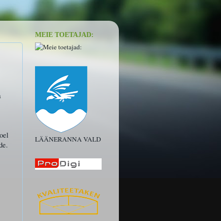
MEIE TOETAJAD:
a
oel
LÄÄNERANNA VALD
de.