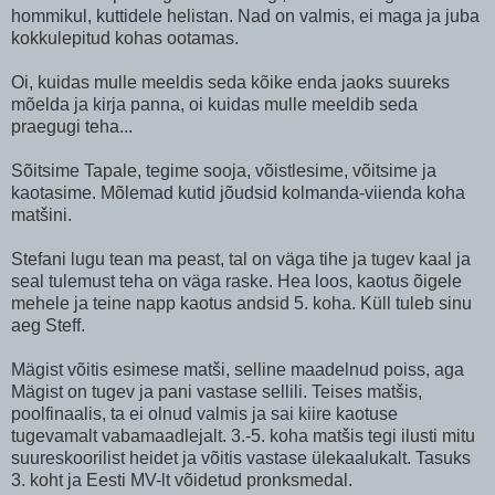
hommikul, kuttidele helistan. Nad on valmis, ei maga ja juba
kokkulepitud kohas ootamas.
Oi, kuidas mulle meeldis seda kõike enda jaoks suureks
mõelda ja kirja panna, oi kuidas mulle meeldib seda
praegugi teha...
Sõitsime Tapale, tegime sooja, võistlesime, võitsime ja
kaotasime. Mõlemad kutid jõudsid kolmanda-viienda koha
matšini.
Stefani lugu tean ma peast, tal on väga tihe ja tugev kaal ja
seal tulemust teha on väga raske. Hea loos, kaotus õigele
mehele ja teine napp kaotus andsid 5. koha. Küll tuleb sinu
aeg Steff.
Mägist võitis esimese matši, selline maadelnud poiss, aga
Mägist on tugev ja pani vastase sellili. Teises matšis,
poolfinaalis, ta ei olnud valmis ja sai kiire kaotuse
tugevamalt vabamaadlejalt. 3.-5. koha matšis tegi ilusti mitu
suureskoorilist heidet ja võitis vastase ülekaalukalt. Tasuks
3. koht ja Eesti MV-lt võidetud pronksmedal.