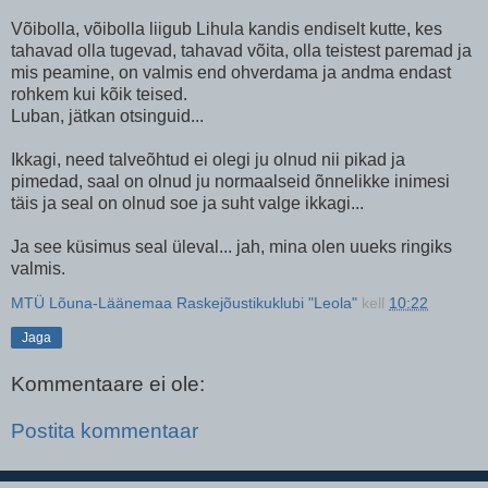
Võibolla, võibolla liigub Lihula kandis endiselt kutte, kes
tahavad olla tugevad, tahavad võita, olla teistest paremad ja
mis peamine, on valmis end ohverdama ja andma endast
rohkem kui kõik teised.
Luban, jätkan otsinguid...
Ikkagi, need talveõhtud ei olegi ju olnud nii pikad ja
pimedad, saal on olnud ju normaalseid õnnelikke inimesi
täis ja seal on olnud soe ja suht valge ikkagi...
Ja see küsimus seal üleval... jah, mina olen uueks ringiks
valmis.
MTÜ Lõuna-Läänemaa Raskejõustikuklubi "Leola"
kell
10:22
Jaga
Kommentaare ei ole:
Postita kommentaar