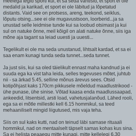
meelega tegid sporti kui, et sa seda vahtisid, et sport ei ole
medalid ja karikad, et sport ei ole läbitud ja lõpetatud
distants. Vaid see on protsess, areng, teekond, seiklus,
lõputu otsing...see ei ole mugavustsoon, loorberid...ja sa
unustad selle leidmise tunde kui sa loobud otsimast ja kui
sul on natuke õnne, meil kõigil on alati natuke õnne, siis iga
mõne aja tagant sa leiad uuesti ja uuesti...
Tegelikult ei ole ma seda unustanud, lihtsalt kardad, et sa ei
saa enam kunagi tunda seda tunnet...seda tunnet.
Ja just siis, kui sa oled täielikult ennast maha kandnud ja ei
suuda ega ka vist taha leida, selles tegevuses mõtet, juhtub
nii - sa ärkad 5.45, selline mõnus ärevus sees. Otsid
kotipõhjast kaks 170cm pikkusele mõeldud maadlustrikood -
ühe punase, ühe sinise. Võtad kaasa enda maadlussaapad,
ankeedid, litsentsid, arsti load, vahetusjalanõud. Lähed rooli,
ega sa ei mõtle millestki kell 6.15 hommikul, sa teed
mehaaniliselt mingid liigutused, mis vaja teha.
Siis on sul kaks kutti, nad on teinud läbi sarnase rituaali
hommikul, nad on mentaalselt täpselt samas kohas kus sina.
Sa ei helista peaaegu mitte kunagi, mitte kellelegi 6.30