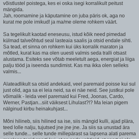
võistlustel poistega, kes ei oska isegi korralikult peitust
mängida.
Jah, roomamine ja käputamine on juba päris ok, aga no
kurat me pole imikud! ja ma/me oleme rohkem väärt.
Sa tegelikult kaotad eneseusu, istud kõik need pimedad
külmad talveõhtud seal lasteaia saalis ja otsid endale sihti.
Sa tead, et sinna on rohkem kui üks korralik maraton ja
mõtled, kurat kas ma olen uuesti valmis seda tralli otsast
alustama. Esiteks see võtab meeletult aega, energiat ja liiga
palju tööd ja iseenda sundimist. Kas ma ikka olen selleks
valmis...
Alateadlikult sa otsid andekaid, veel paremaid poisse kui sul
just olid, aga sa ei leia neid, sa ei näe neid. See justkui pole
võimalik - leida veel paremaid kui Fred, Joonas, Cardo,
Werner, Pastjan...siit väiksest Lihulast?!? Ma leian pigem
nälginud kirbu heinakuhjast...
Mõni hilineb, siis hilined sa ise, siis mängid kulli, ajad plära,
teed lolle nalju, tujutsed jne jne jne. Ja siis sa unustad ära
selle tunde... selle tunde millepärast sa lapsena alati parema