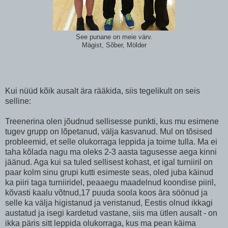
See punane on meie värv.
Mägist, Sõber, Mölder
Kui nüüd kõik ausalt ära rääkida, siis tegelikult on seis
selline:
Treenerina olen jõudnud sellisesse punkti, kus mu esimene
tugev grupp on lõpetanud, välja kasvanud. Mul on tõsised
probleemid, et selle olukorraga leppida ja toime tulla. Ma ei
taha kõlada nagu ma oleks 2-3 aasta tagusesse aega kinni
jäänud. Aga kui sa tuled sellisest kohast, et igal turniiril on
paar kolm sinu grupi kutti esimeste seas, oled juba käinud
ka piiri taga turniiridel, peaaegu maadelnud koondise piiril,
kõvasti kaalu võtnud,17 puuda soola koos ära söönud ja
selle ka välja higistanud ja veristanud, Eestis olnud ikkagi
austatud ja isegi kardetud vastane, siis ma ütlen ausalt - on
ikka päris sitt leppida olukorraga, kus ma pean käima