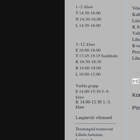
1.-2. klass
Võis
T 14:30-16:00
Kult
N 14:30-16:00
Lää
L 14:30-16:00
K.M
Val
Lih
3.-12. klass
Kva
E 16:00-18:00
Prod
T 17:45-19.15 Saalihoki
Lih
K 16:30-18:30
R 16:00-18:00
Post
L 10:00-12:00
Varbla grupp
E 14:00-15:30 5.-9.
Ko
klass
K
14:00-15:30 1.-5.
klass
Po
Laupäeviti võistused.
--------------------------
Treeningud toimuvad
Lihula lasteaias,