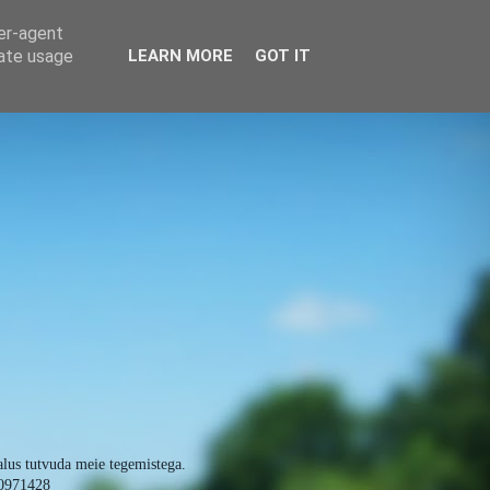
ser-agent
rate usage
LEARN MORE
GOT IT
alus tutvuda meie tegemistega.
0971428