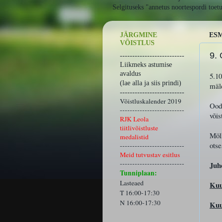
Selgituseks "annetus noortespordi toet
JÄRGMINE
ESM
VÕISTLUS
9.
--------------------------
Liikmeks astumise
avaldus
5.1
(lae alla ja siis prindi)
mäle
--------------------------
Võistluskalender 2019
Ooda
--------------------------
võis
RJK Leola
tiitlivõistluste
Möll
medalistid
ots
--------------------------
Meid tutvustav esitlus
--------------------------
Juh
Tunniplaan:
Lasteaed
Kuu
T 16:00-17:30
N 16:00-17:30
Kuu