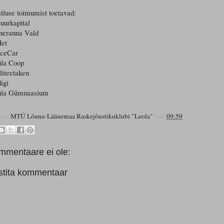
tluse toimumist toetavad:
uurkapital
neranna Vald
et
iceCar
ula Coop
liteetaken
igi
ula Gümnaasium
itas
MTÜ Lõuna-Läänemaa Raskejõustikuklubi "Leola"
kell
09:59
mmentaare ei ole:
stita kommentaar