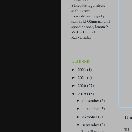
Lasteaia 6.
Sissepääs tagumisest
saali uksest.
Jõusaalitreeningud ja
saalihoki Gümnaasiumi
spordihoones, Jaama 9
Varbla trennid
Rahvamajas
--------------------------
UUDISED
2023
(1)
►
2021
(4)
►
2020
(27)
►
2019
(15)
▼
detsember
(3)
►
november
(3)
►
Uue
oktoober
(2)
►
september
(3)
▼
Tell
Pank Euroopa