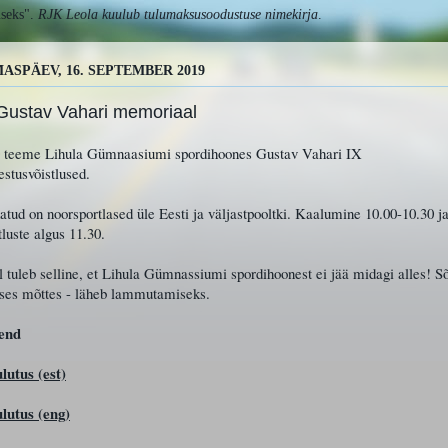
useks".
RJK Leola
kuulub tulumaksusoodustuse nimekirja
.
ASPÄEV, 16. SEPTEMBER 2019
 Gustav Vahari memoriaal
0 teeme Lihula Gümnaasiumi spordihoones Gustav Vahari IX
stusvõistlused.
tud on noorsportlased üle Eesti ja väljastpooltki. Kaalumine 10.00-10.30 j
tluste algus 11.30.
 tuleb selline, et Lihula Gümnassiumi spordihoonest ei jää midagi alles! S
eses mõttes - läheb lammutamiseks.
end
lutus (est)
lutus (eng)