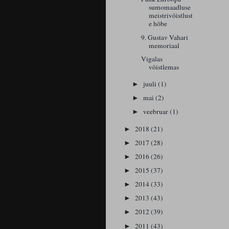
sumomaadluse
meistrivõistlust
e hõbe
9. Gustav Vahari
memoriaal
Vigalas
võistlemas
juuli
(1)
►
mai
(2)
►
veebruar
(1)
►
2018
(21)
►
2017
(28)
►
2016
(26)
►
2015
(37)
►
2014
(33)
►
2013
(43)
►
2012
(39)
►
2011
(43)
►