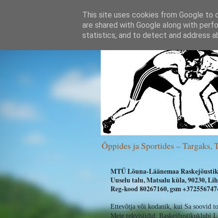
This site uses cookies from Google to de
are shared with Google along with perfo
statistics, and to detect and address a
Õppides ja Sportides – Targaks, 
MTÜ Lõuna-Läänemaa Raskejõustik
Uuselu talu, Matsalu küla, 90230, L
Reg-kood 80267160, gsm +3725567474
Ettevõtja või kodanik, kui Sa soovid t
Meie rekvisiidid:
Raskejõustikuklubi