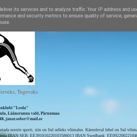
liver its services and to analyze traffic. Your IP address and u
rmance and security metrics to ensure quality of service, gene
buse.
Terveks, Tugevaks
uklubi "Leola"
ihula, Lääneranna vald, Pärnumaa
8, janar.sober@mail.ee
oetada noorte sporti, siin on Sul selleks võimalus. Käesoleval lehel on Sul võim
 Leola IBAN SEB: EE391010220103586013 IBAN Swedbank: EE09220022104