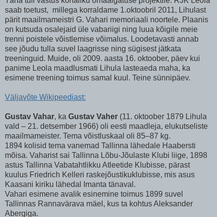
Täna tuli vastus kohaliku omaalgatuse projektile. RJK Leola
saab toetust, millega korraldame 1.oktoobril 2011, Lihulast
pärit maailmameistri G. Vahari memoriaali noortele. Plaanis
on kutsuda osalejaid üle vabariigi ning luua kõigile meie
trenni poistele võistlemise võimalus. Loodetavasti annab
see jõudu tulla suvel laagrisse ning sügisest jätkata
treeninguid. Muide, oli 2009. aasta 16. oktoober, päev kui
panime Leola maadlusmati Lihula lasteaeda maha, ka
esimene treening toimus samal kuul. Teine sünnipäev.
Väljavõte Wikipeediast:
Gustav Vahar
, ka
Gustav Vaher
(11. oktoober 1879 Lihula
vald – 21. detsember 1966) oli eesti maadleja, elukutseliste
maailmameister. Tema võistluskaal oli 85–87 kg.
1894 kolisid tema vanemad Tallinna lähedale Haabersti
mõisa. Vaharist sai Tallinna Lõbu-Jõulaste Klubi liige, 1898
astus Tallinna Vabatahtlikku Atleetide Klubisse, pärast
kuulus Friedrich Kelleri raskejõustikuklubisse, mis asus
Kaasani kiriku lähedal Imanta tänaval.
Vahari esimene avalik esinemine toimus 1899 suvel
Tallinnas Rannavärava mäel, kus ta kohtus Aleksander
Abergiga.