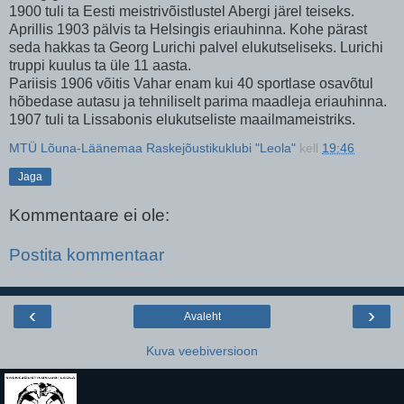
1900 tuli ta Eesti meistrivõistlustel Abergi järel teiseks.
Aprillis 1903 pälvis ta Helsingis eriauhinna. Kohe pärast
seda hakkas ta Georg Lurichi palvel elukutseliseks. Lurichi
truppi kuulus ta üle 11 aasta.
Pariisis 1906 võitis Vahar enam kui 40 sportlase osavõtul
hõbedase autasu ja tehniliselt parima maadleja eriauhinna.
1907 tuli ta Lissabonis elukutseliste maailmameistriks.
MTÜ Lõuna-Läänemaa Raskejõustikuklubi "Leola"
kell
19:46
Jaga
Kommentaare ei ole:
Postita kommentaar
‹
›
Avaleht
Kuva veebiversioon