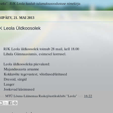
useks".
RJK Leola
kuulub tulumaksusoodustuse nimekirja
.
SIPÄEV, 21. MAI 2013
K Leola Üldkoosolek
 Leola üldkoosolek toimub 28 mail, kell 18.00
ula Gümnaasiumis, esimesel korrusel.
la üldkoosoleku päevakord:
.
Majandusaasta aruanne
.
Kokkuvõte tegevustest, võistlused/üritused
.
Dressid, särgid
.
Laager
.
Jooksvad küsimused
itas
MTÜ Lõuna-Läänemaa Raskejõustikuklubi "Leola"
kell
16:22