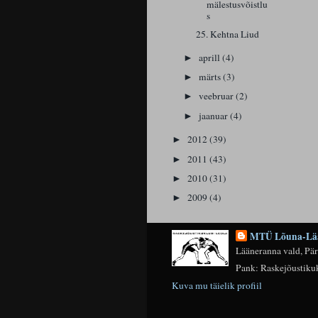
mälestusvõistlu
s
25. Kehtna Liud
aprill
(4)
►
märts
(3)
►
veebruar
(2)
►
jaanuar
(4)
►
2012
(39)
►
2011
(43)
►
2010
(31)
►
2009
(4)
►
MTÜ Lõuna-Lää
Lääneranna vald, Pä
Pank: Raskejõusti
Kuva mu täielik profiil