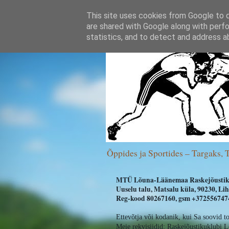
This site uses cookies from Google to de
are shared with Google along with perfo
statistics, and to detect and address a
Õppides ja Sportides – Targaks, 
MTÜ Lõuna-Läänemaa Raskejõustik
Uuselu talu, Matsalu küla, 90230, L
Reg-kood 80267160, gsm +3725567474
Ettevõtja või kodanik, kui Sa soovid t
Meie rekvisiidid:
Raskejõustikuklubi