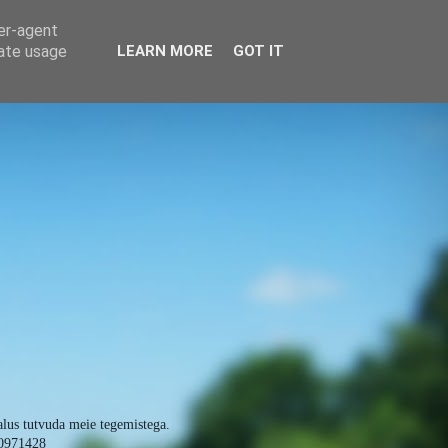
ser-agent
rate usage
LEARN MORE
GOT IT
alus tutvuda meie tegemistega.
0971428