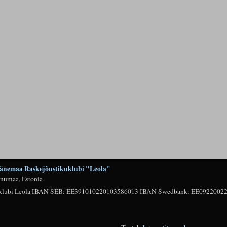
nemaa Raskejõustikuklubi "Leola"
rnumaa, Estonia
kuklubi Leola IBAN SEB: EE391010220103586013 IBAN Swedbank: EE0922002