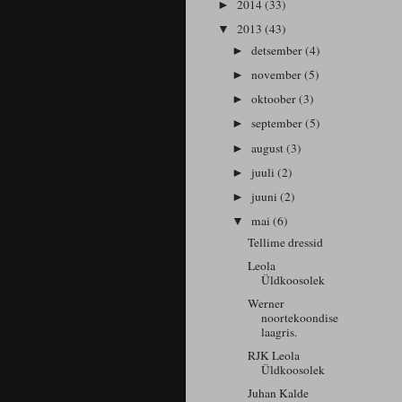
2014
(33)
►
2013
(43)
▼
detsember
(4)
►
november
(5)
►
oktoober
(3)
►
september
(5)
►
august
(3)
►
juuli
(2)
►
juuni
(2)
►
mai
(6)
▼
Tellime dressid
Leola
Üldkoosolek
Werner
noortekoondise
laagris.
RJK Leola
Üldkoosolek
Juhan Kalde