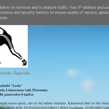
liver its services and to analyze traffic. Your IP address and u
rmance and security metrics to ensure quality of service, gene
buse.
Terveks, Tugevaks
uklubi "Leola"
ihula, Lääneranna vald, Pärnumaa
8, janar.sober@mail.ee
oetada noorte sporti, siin on Sul selleks võimalus. Käesoleval lehel on Sul võim
 Leola IBAN SEB: EE391010220103586013 IBAN Swedbank: EE09220022104