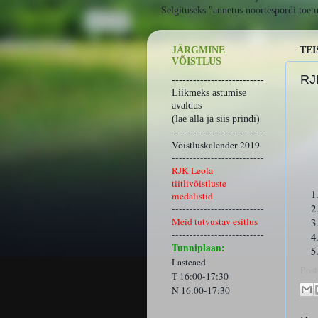
Selgituseks "annetus noortespordi toet
JÄRGMINE
TEI
VÕISTLUS
RJ
--------------------------
Liikmeks astumise
avaldus
(lae alla ja siis prindi)
--------------------------
RJK
Võistluskalender 2019
Lih
--------------------------
RJK Leola
Leo
tiitlivõistluste
1
medalistid
2
--------------------------
Meid tutvustav esitlus
3
--------------------------
4
Tunniplaan:
5
Lasteaed
Post
T 16:00-17:30
N 16:00-17:30