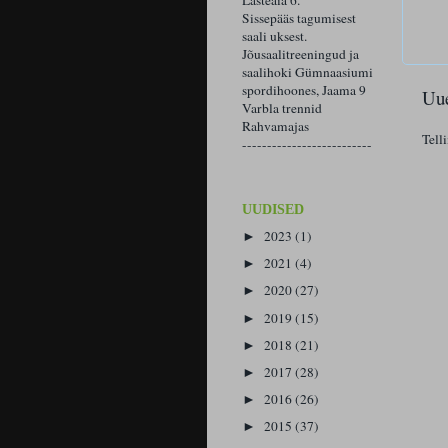
Lasteaia 6.
Sissepääs tagumisest
saali uksest.
Jõusaalitreeningud ja
saalihoki Gümnaasiumi
spordihoones, Jaama 9
Uue
Varbla trennid
Rahvamajas
Tell
--------------------------
UUDISED
2023
(1)
►
2021
(4)
►
2020
(27)
►
2019
(15)
►
2018
(21)
►
2017
(28)
►
2016
(26)
►
2015
(37)
►