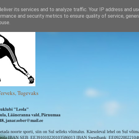
liver its services and to analyze traffic. Your IP address and u
rmance and security metrics to ensure quality of service, gene
buse.
Terveks, Tugevaks
uklubi "Leola"
ihula, Lääneranna vald, Pärnumaa
8, janar.sober@mail.ee
oetada noorte sporti, siin on Sul selleks võimalus. Käesoleval lehel on Sul võim
 Leola IBAN SEB: EE391010220103586013 IBAN Swedbank: EE09220022104