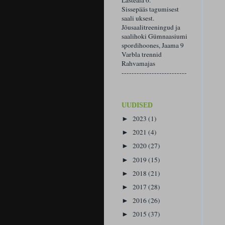
Lasteaia 6.
Sissepääs tagumisest
saali uksest.
Jõusaalitreeningud ja
saalihoki Gümnaasiumi
spordihoones, Jaama 9
Varbla trennid
Rahvamajas
--------------------------
UUDISED
2023
(1)
►
2021
(4)
►
2020
(27)
►
2019
(15)
►
2018
(21)
►
2017
(28)
►
2016
(26)
►
2015
(37)
►