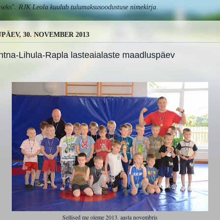
useks".
RJK Leola
kuulub tulumaksusoodustuse nimekirja
.
PÄEV, 30. NOVEMBER 2013
htna-Lihula-Rapla lasteaialaste maadluspäev
Sellised me oleme 2013. aasta novembris