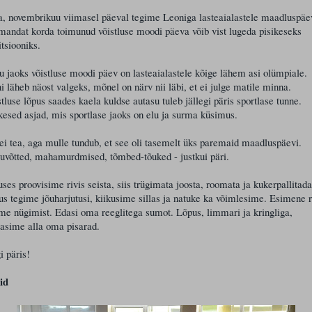
a, novembrikuu viimasel päeval tegime Leoniga lasteaialastele maadluspäe
andat korda toimunud võistluse moodi päeva võib vist lugeda pisikeseks
itsiooniks.
 jaoks võistluse moodi päev on lasteaialastele kõige lähem asi olümpiale.
 läheb näost valgeks, mõnel on närv nii läbi, et ei julge matile minna.
tluse lõpus saades kaela kuldse autasu tuleb jällegi päris sportlase tunne.
kesed asjad, mis sportlase jaoks on elu ja surma küsimus.
i tea, aga mulle tundub, et see oli tasemelt üks paremaid maadluspäevi.
uvõtted, mahamurdmised, tõmbed-tõuked - justkui päri.
ses proovisime rivis seista, siis trügimata joosta, roomata ja kukerpallitada
s tegime jõuharjutusi, kiikusime sillas ja natuke ka võimlesime. Esimene r
me nügimist. Edasi oma reeglitega sumot. Lõpus, limmari ja kringliga,
asime alla oma pisarad.
i päris!
id