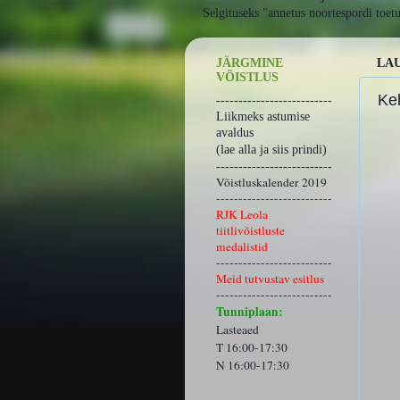
Selgituseks "annetus noortespordi toet
JÄRGMINE
LAU
VÕISTLUS
Ke
--------------------------
Liikmeks astumise
avaldus
(lae alla ja siis prindi)
--------------------------
Võistluskalender 2019
--------------------------
RJK Leola
tiitlivõistluste
medalistid
--------------------------
Meid tutvustav esitlus
--------------------------
Tunniplaan:
Lasteaed
T 16:00-17:30
N 16:00-17:30