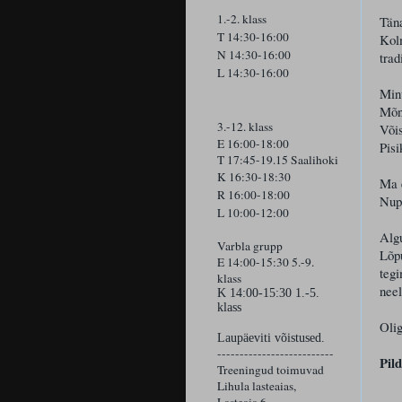
1.-2. klass
Tän
T 14:30-16:00
Kolm
N 14:30-16:00
trad
L 14:30-16:00
Minu
Mõni
3.-12. klass
Võis
E 16:00-18:00
Pisi
T 17:45-19.15 Saalihoki
K 16:30-18:30
Ma e
R 16:00-18:00
Nup
L 10:00-12:00
Algu
Varbla grupp
Lõpu
E 14:00-15:30 5.-9.
tegi
klass
neel
K
14:00-15:30 1.-5.
klass
Olig
Laupäeviti võistused.
--------------------------
Pild
Treeningud toimuvad
Lihula lasteaias,