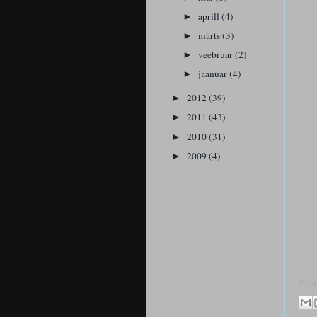
aprill
(4)
►
märts
(3)
►
veebruar
(2)
►
jaanuar
(4)
►
2012
(39)
►
2011
(43)
►
2010
(31)
►
2009
(4)
►
Post