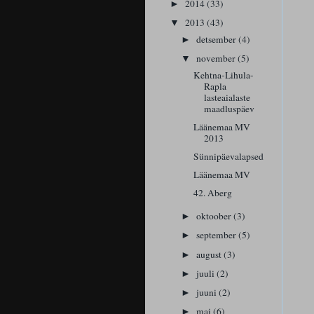
2014
(33)
►
2013
(43)
▼
detsember
(4)
►
november
(5)
▼
Kehtna-Lihula-
Rapla
lasteaialaste
maadluspäev
Läänemaa MV
2013
Sünnipäevalapsed
Läänemaa MV
42. Aberg
oktoober
(3)
►
september
(5)
►
august
(3)
►
juuli
(2)
►
juuni
(2)
►
mai
(6)
►