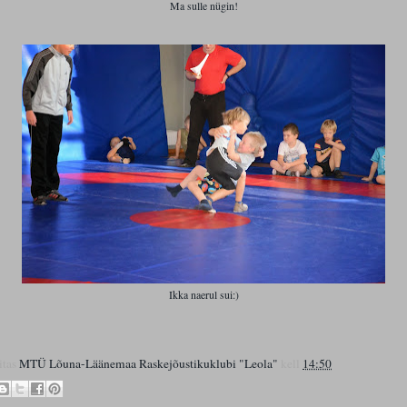
Ma sulle nügin!
Ikka naerul sui:)
itas
MTÜ Lõuna-Läänemaa Raskejõustikuklubi "Leola"
kell
14:50