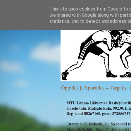
This site uses cookies from Google to de
are shared with Google along with perfo
statistics, and to detect and address a
Õppides ja Sportides – Targaks, 
MTÜ Lõuna-Läänemaa Raskejõustik
Uuselu talu, Matsalu küla, 90230, L
Reg-kood 80267160, gsm +3725567474
Ettevõtja või kodanik, kui Sa soovid t
Meie rekvisiidid:
Raskejõustikuklubi