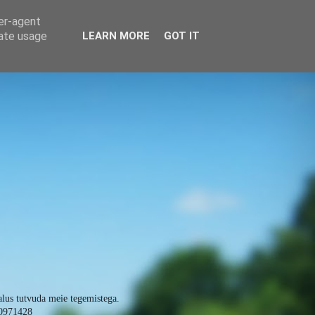
ser-agent
rate usage
LEARN MORE
GOT IT
alus tutvuda meie tegemistega.
0971428