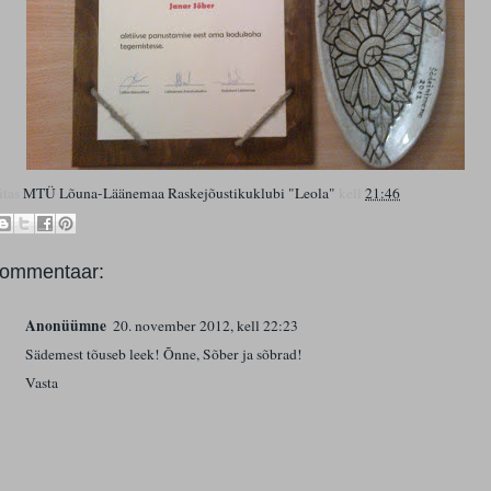
itas
MTÜ Lõuna-Läänemaa Raskejõustikuklubi "Leola"
kell
21:46
kommentaar:
Anonüümne
20. november 2012, kell 22:23
Sädemest tõuseb leek! Õnne, Sõber ja sõbrad!
Vasta