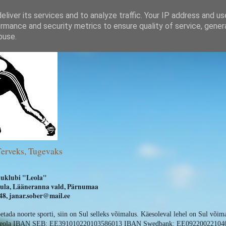
liver its services and to analyze traffic. Your IP address and u
rmance and security metrics to ensure quality of service, gene
buse.
Terveks, Tugevaks
uklubi "Leola"
ihula, Lääneranna vald, Pärnumaa
8, janar.sober@mail.ee
oetada noorte sporti, siin on Sul selleks võimalus. Käesoleval lehel on Sul võim
 Leola IBAN SEB: EE391010220103586013 IBAN Swedbank: EE09220022104