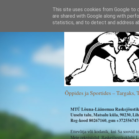
This site uses cookies from Google to de
are shared with Google along with perfo
statistics, and to detect and address a
Õppides ja Sportides – Targaks, 
MTÜ Lõuna-Läänemaa Raskejõustik
Uuselu talu, Matsalu küla, 90230, L
Reg-kood 80267160, gsm +3725567474
Ettevõtja või kodanik, kui Sa soovid t
Meie rekvisiidid:
Raskejõustikuklubi