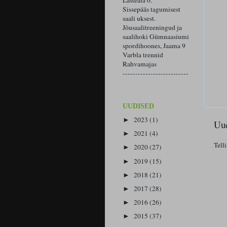
Lasteaia 6.
Sissepääs tagumisest
saali uksest.
Jõusaalitreeningud ja
saalihoki Gümnaasiumi
spordihoones, Jaama 9
Varbla trennid
Rahvamajas
--------------------------
UUDISED
2023
(1)
►
Uue
2021
(4)
►
Tell
2020
(27)
►
2019
(15)
►
2018
(21)
►
2017
(28)
►
2016
(26)
►
2015
(37)
►