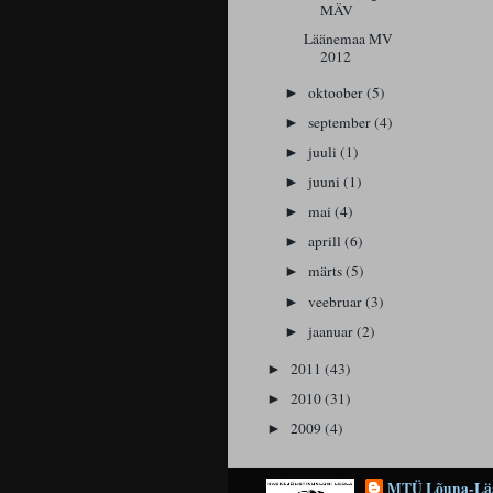
MÄV
Läänemaa MV
2012
oktoober
(5)
►
september
(4)
►
juuli
(1)
►
juuni
(1)
►
mai
(4)
►
aprill
(6)
►
märts
(5)
►
veebruar
(3)
►
jaanuar
(2)
►
2011
(43)
►
2010
(31)
►
2009
(4)
►
MTÜ Lõuna-Lää