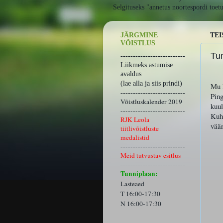
Selgituseks "annetus noortespordi toet
JÄRGMINE
TEI
VÕISTLUS
Tu
--------------------------
Liikmeks astumise
avaldus
(lae alla ja siis prindi)
Mu h
--------------------------
Ping
Võistluskalender 2019
kuul
--------------------------
Kuh
RJK Leola
väär
tiitlivõistluste
medalistid
--------------------------
Meid tutvustav esitlus
--------------------------
Tunniplaan:
Lasteaed
T 16:00-17:30
N 16:00-17:30