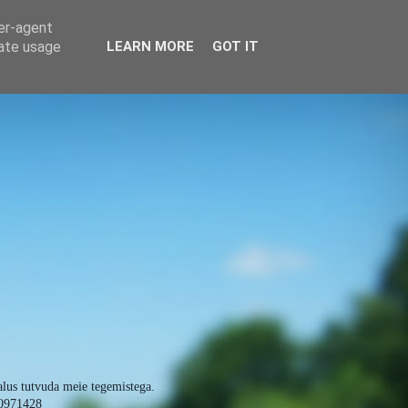
ser-agent
rate usage
LEARN MORE
GOT IT
alus tutvuda meie tegemistega.
0971428