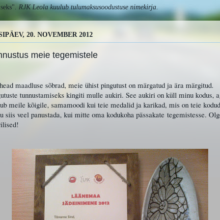
useks".
RJK Leola
kuulub tulumaksusoodustuse nimekirja
.
SIPÄEV, 20. NOVEMBER 2012
nnustus meie tegemistele
ead maadluse sõbrad, meie ühist pingutust on märgatud ja ära märgitud.
utuste tunnustamiseks kingiti mulle aukiri. See aukiri on küll minu kodus, 
ub meile kõigile, samamoodi kui teie medalid ja karikad, mis on teie kodud
u siis veel panustada, kui mitte oma kodukoha pässakate tegemistesse. Ol
ilised!