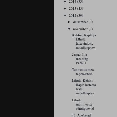
2014
(33)
►
2013
(43)
►
2012
(39)
▼
detsember
(1)
►
november
(7)
▼
Kehtna, Rapla ja
Lihula
lasteaialaste
maadluspäev.
Jaspar 9 ja
treening
Pärnus
Tunnustus meie
tegemistele
Lihula-Kehtna-
Rapla lasteaia
laste
maadluspäev
Lihula
matimeeste
sünnipäevad
41. A.Abergi